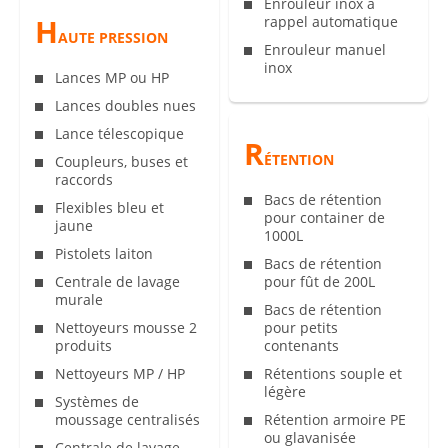
Enrouleur inox à
H
rappel automatique
AUTE PRESSION
Enrouleur manuel
inox
Lances MP ou HP
Lances doubles nues
Lance télescopique
R
ÉTENTION
Coupleurs, buses et
raccords
Bacs de rétention
Flexibles bleu et
pour container de
jaune
1000L
Pistolets laiton
Bacs de rétention
Centrale de lavage
pour fût de 200L
murale
Bacs de rétention
Nettoyeurs mousse 2
pour petits
produits
contenants
Nettoyeurs MP / HP
Rétentions souple et
légère
Systèmes de
moussage centralisés
Rétention armoire PE
ou glavanisée
Centrale de lavage