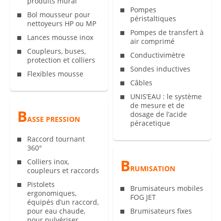
produits mural
Pompes
Bol mousseur pour
péristaltiques
nettoyeurs HP ou MP
Pompes de transfert à
Lances mousse inox
air comprimé
Coupleurs, buses,
Conductivimètre
protection et colliers
Sondes inductives
Flexibles mousse
Câbles
UNIS’EAU : le système
de mesure et de
B
dosage de l’acide
ASSE PRESSION
péracetique
Raccord tournant
360°
B
Colliers inox,
RUMISATION
coupleurs et raccords
Pistolets
Brumisateurs mobiles
ergonomiques,
FOG JET
équipés d’un raccord,
pour eau chaude,
Brumisateurs fixes
pour pulvériser, …