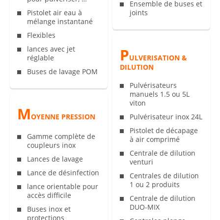
Ensemble de buses et
Pistolet air eau à
joints
mélange instantané
Flexibles
lances avec jet
P
réglable
ULVERISATION &
DILUTION
Buses de lavage POM
Pulvérisateurs
manuels 1.5 ou 5L
viton
M
OYENNE PRESSION
Pulvérisateur inox 24L
Pistolet de décapage
Gamme complète de
à air comprimé
coupleurs inox
Centrale de dilution
Lances de lavage
venturi
Lance de désinfection
Centrales de dilution
1 ou 2 produits
lance orientable pour
accès difficile
Centrale de dilution
DUO-MIX
Buses inox et
protections