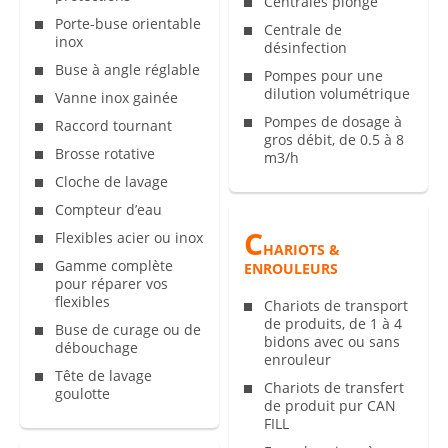
Centrales plonge
Porte-buse orientable
Centrale de
inox
désinfection
Buse à angle réglable
Pompes pour une
dilution volumétrique
Vanne inox gainée
Pompes de dosage à
Raccord tournant
gros débit, de 0.5 à 8
Brosse rotative
m3/h
Cloche de lavage
Compteur d’eau
C
Flexibles acier ou inox
HARIOTS &
Gamme complète
ENROULEURS
pour réparer vos
flexibles
Chariots de transport
de produits, de 1 à 4
Buse de curage ou de
bidons avec ou sans
débouchage
enrouleur
Tête de lavage
Chariots de transfert
goulotte
de produit pur CAN
FILL