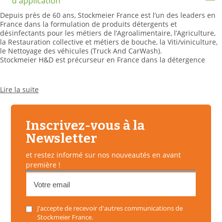
d'application
Depuis près de 60 ans, Stockmeier France est l’un des leaders en
France dans la formulation de produits détergents et
désinfectants pour les métiers de l’Agroalimentaire, l’Agriculture,
la Restauration collective et métiers de bouche, la Viti/viniculture,
le Nettoyage des véhicules (Truck And CarWash).
Stockmeier H&D est précurseur en France dans la détergence
enzymatique, une technologie avancée qui permets d’éliminer les
biofilms. Stockmeier H&D est aussi très impliqué dans la
biosécurité en mettant sur le marché une large gamme de
Lire la suite
produits biocides pour vos différents besoins de désinfection.
Nous croyons fortement à l’accompagnement de nos clients en
proposant en plus des produits, une approche pragmatique
terrain, des solutions matériels adaptées aux enjeux actuels :
Inscrivez-vous à la
économies d’eau, sécurité du personnel…
Newsletter
et restez informé sur nos nouveautés en avant
première !
J'accepte de recevoir d'autres communications de
Stockmeier France.