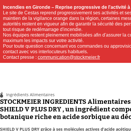
Incendies en Gironde – Reprise progressive de l'activité 
Le site de Cestas reprend progressivement ses activités et ses
maintien de la vigilance orange dans la région, certaines mes
autorités restent en vigueur afin de garantir la sécurité des pe
tout risque de redémarrage d'incendie.
Nos équipes restent pleinement mobilisées afin d'assurer la con
maximum les impacts sur votre activité.
Pour toute question concernant vos commandes ou approvisio
contact avec vos interlocuteurs habituels.
Contact presse :
communication@stockmeier.fr
Ingrédients Alimentaires
STOCKMEIER INGREDIENTS Alimentaires 
SHIELD V PLUS DRY , un ingrédient compo
botanique riche en acide sorbique au décl
SHIELD V PLUS DRY grâce à ses molécules actives d’acide acétiqu