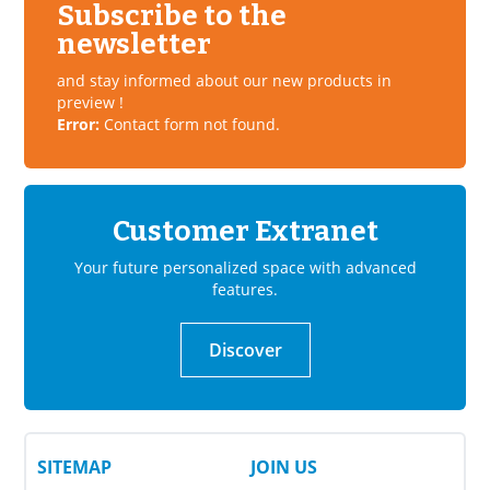
Subscribe to the
newsletter
and stay informed about our new products in
preview !
Error:
Contact form not found.
Customer Extranet
Your future personalized space with advanced
features.
Discover
SITEMAP
JOIN US