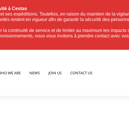
vité à Cestas
et ses expéditions. Toutefois, en raison du maintien de la vigil
ités restent en vigueur afin de garantir la sécurité des personne
la continuité de service et de limiter au maximum les impacts su
isionnements, nous vous invitons à prendre contact avec vos i
HO WE ARE
NEWS
JOIN US
CONTACT US