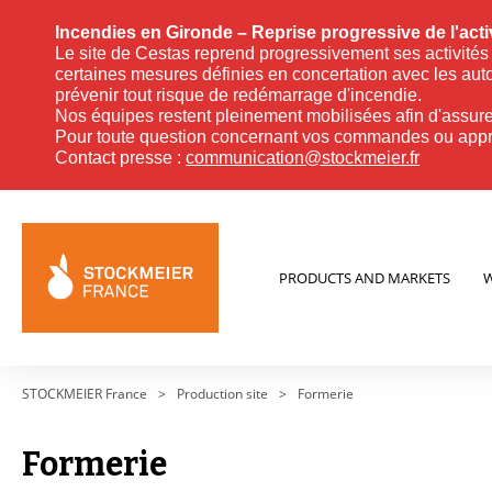
Incendies en Gironde – Reprise progressive de l'acti
Le site de Cestas reprend progressivement ses activités 
certaines mesures définies en concertation avec les autor
prévenir tout risque de redémarrage d'incendie.
Nos équipes restent pleinement mobilisées afin d'assurer 
Pour toute question concernant vos commandes ou approv
Contact presse :
communication@stockmeier.fr
PRODUCTS AND MARKETS
W
STOCKMEIER France
>
Production site
>
Formerie
Formerie