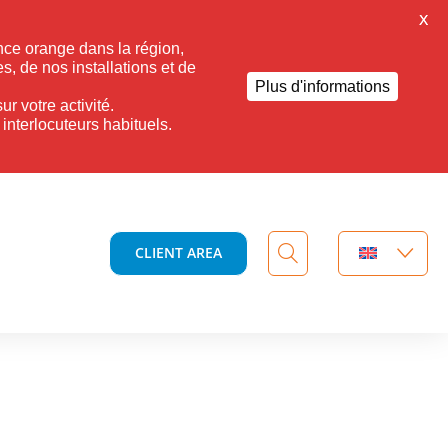
X
ance orange dans la région,
s, de nos installations et de
Plus d'informations
r votre activité.
nterlocuteurs habituels.
CLIENT AREA