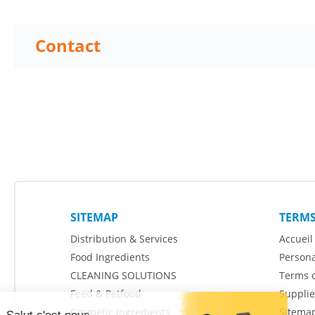
Contact
SITEMAP
TERMS
Distribution & Services
Accueil
Food Ingredients
Persona
CLEANING SOLUTIONS
Terms o
Feed & Petfood
Supplie
Cosmetic ingredients
Sitema