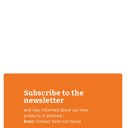
Subscribe to the
newsletter
and stay informed about our new
products in preview !
Error:
Contact form not found.