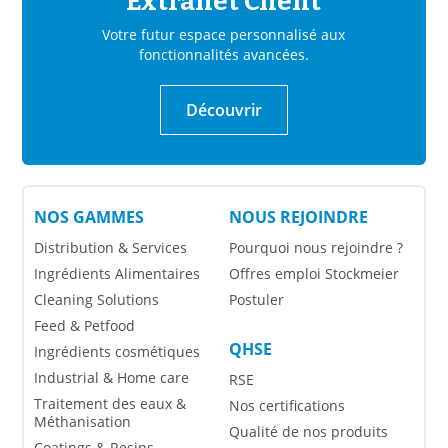
Extranet Client
Votre futur espace personnalisé aux
fonctionnalités avancées.
Découvrir
NOS GAMMES
NOUS REJOINDRE
Distribution & Services
Pourquoi nous rejoindre ?
Ingrédients Alimentaires
Offres emploi Stockmeier
Cleaning Solutions
Postuler
Feed & Petfood
QHSE
Ingrédients cosmétiques
Industrial & Home care
RSE
Traitement des eaux &
Nos certifications
Méthanisation
Qualité de nos produits
Coatings & Resins