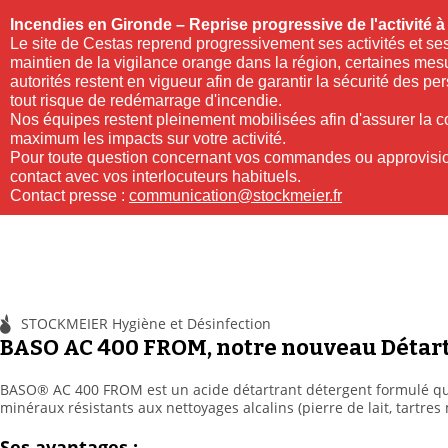
Incendies en Gironde – Reprise progressive de l'activité 
Le site de Cestas reprend progressivement ses activités et ses
maintien de la vigilance orange dans la région, certaines mes
autorités restent en vigueur afin de garantir la sécurité des pe
tout risque de redémarrage d'incendie.
Nos équipes restent pleinement mobilisées afin d'assurer la con
maximum les impacts sur votre activité.
Pour toute question concernant vos commandes ou approvisio
contact avec vos interlocuteurs habituels.
Contact presse :
communication@stockmeier.fr
STOCKMEIER Hygiène et Désinfection
BASO AC 400 FROM, notre nouveau Détar
BASO® AC 400 FROM est un acide détartrant détergent formulé qui 
minéraux résistants aux nettoyages alcalins (pierre de lait, tartres
Ses avantages :